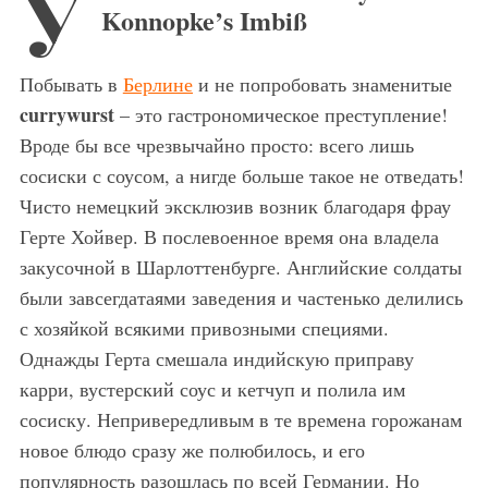
У
Konnopke’s Imbiß
Побывать в
Берлине
и не попробовать знаменитые
currywurst
– это гастрономическое преступление!
Вроде бы все чрезвычайно просто: всего лишь
сосиски с соусом, а нигде больше такое не отведать!
Чисто немецкий эксклюзив возник благодаря фрау
Герте Хойвер. В послевоенное время она владела
закусочной в Шарлоттенбурге. Английские солдаты
были завсегдатаями заведения и частенько делились
с хозяйкой всякими привозными специями.
Однажды Герта смешала индийскую приправу
карри, вустерский соус и кетчуп и полила им
сосиску. Непривередливым в те времена горожанам
новое блюдо сразу же полюбилось, и его
популярность разошлась по всей Германии. Но