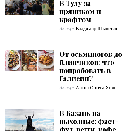
В Тулу за
пряником и
крафтом
Автор:
Владимир Штакетян
От осьминогов до
блинчиков: что
попробовать в
Галисии?
Автор:
Антон Ортега-Хиль
В Казань на
выходные: фаст-
фуд, вегги-кафе,