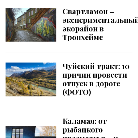
Свартламон –
экспериментальны
экорайон в
Тронхейме
Чуйский тракт: 10
причин провести
отпуск в дороге
(ФОТО)
Каламая: от
рыбацкого
предместья – к