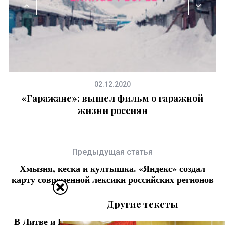
02.12.2020
«Гаражане»: вышел фильм о гаражной
В
жизни россиян
Предыдущая статья
Хмызня, кеска и култышка. «Яндекс» создал
карту современной лексики российских регионов
Другие тексты
Следующая статья
В Литве и Польше появились экраны-порталы,