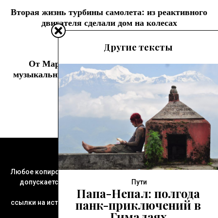
Вторая жизнь турбины самолета: из реактивного
двигателя сделали дом на колесах
Другие тексты
Следующая статья
От Марокко до Австралии: 20 классных
музыкальных фестивалей за пределами Европы
Пассажир © 2021
Любое копирование и воспроизведение материалов сайта
допускается только при указании активной и хорошо
Пути
Папа-Непал: полгода
заметной
панк-приключений в
ссылки на источник, расположенной вначале публикации.
Гималаях