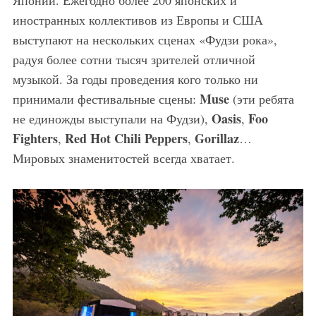
Японии. Ежегодно более 200 японских и
иностранных коллективов из Европы и США
выступают на нескольких сценах «Фудзи рока»,
радуя более сотни тысяч зрителей отличной
музыкой. За годы проведения кого только ни
Muse
принимали фестивальные сцены:
(эти ребята
Oasis
Foo
не единожды выступали на Фудзи),
,
Fighters
Red Hot Chili Peppers
Gorillaz
,
,
…
Мировых знаменитостей всегда хватает.