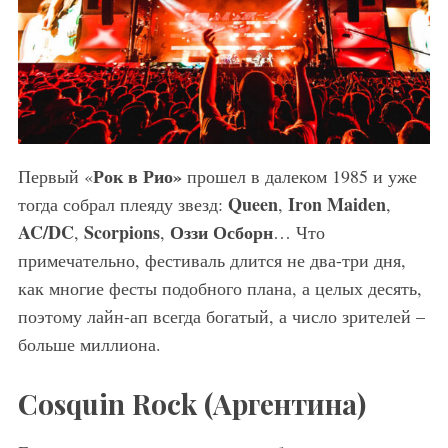
Рок в Рио»
Первый «
прошел в далеком 1985 и уже
Queen
Iron Maiden
тогда собрал плеяду звезд:
,
,
AC/DC
Scorpions
Оззи Осборн
,
,
… Что
примечательно, фестиваль длится не два-три дня,
как многие фесты подобного плана, а целых десять,
поэтому лайн-ап всегда богатый, а число зрителей –
больше миллиона.
Cosquin Rock (Аргентина)