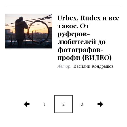
Urbex, Rudex и все
такое. От
руферов-
любителей до
фотографов-
профи (ВИДЕО)
Автор:
Василий Кондрашов
1
2
3