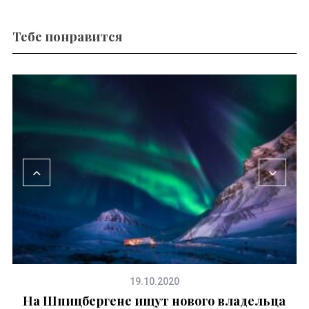
19.10.2020
ю
На Шпицбергене ищут нового владельца
бара по соседству с белыми медведями
«