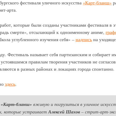
бургского фестиваля уличного искусства
«Карт-бланш»
р
ит-арта.
работ, которые были созданы участниками фестиваля в э
радь смерти», отсылающий к одноименному аниме,
граф
«Школа углубленного изучения себя»
–
надпись
на уходяще
оду. Фестиваль называет себя партизанским и собирает 
о устоявшимся правилам творения участников не согласо
вляются в разных районах и локациях города спонтанно.
жно
здесь
.
я
«Карт-бланш»
вживую и погрузиться в уличное искусс
ях, которые устраивает
Алексей Шахов
– стрит-арт-экс