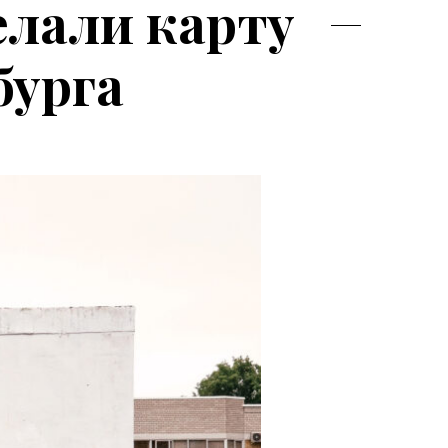
елали карту
бурга