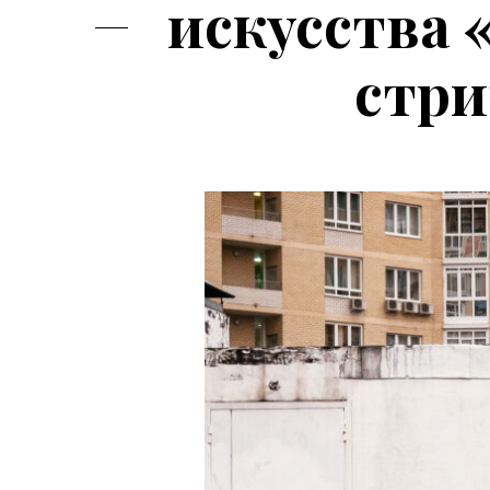
искусствa 
стри