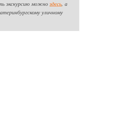
ать экскурсию можно
здесь
, а
атеринбургскому уличному