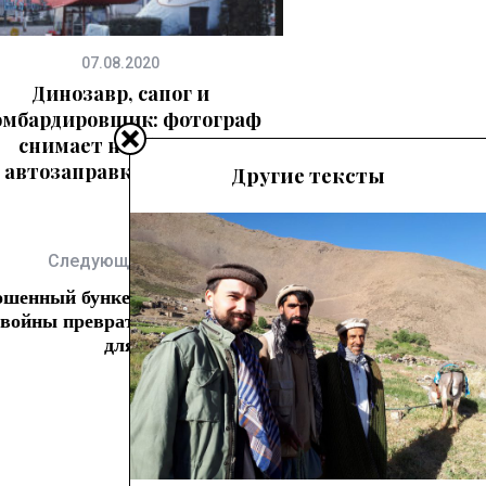
07.08.2020
Динозавр, сапог и
омбардировщик: фотограф
снимает необычные
автозаправки Америки
Другие тексты
Следующая статья
ошенный бункер времен
войны превратят в дом
для отпуска