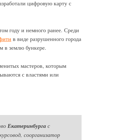
азработали цифровую карту с
том году и немного ранее. Среди
фити
в виде разрушенного города
м в землю бункере.
именитых мастеров, которым
вываются с властями или
тво
Екатеринбурга
с
курсовод, соорганизатор