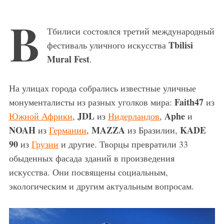
В
Тбилиси состоялся третий международный
Tbilisi
фестиваль уличного искусства
Mural Fest
.
На улицах города собрались известные уличные
Faith47
монументалисты из разных уголков мира:
из
JDL
Aphe
Южной Африки
,
из
Нидерландов
,
и
NOAH
MAZZA
KADE
из
Германии
,
из Бразилии,
90
из
Грузии
и другие. Творцы превратили 33
обыденных фасада зданий в произведения
искусства. Они посвящены социальным,
экологическим и другим актуальным вопросам.