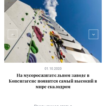
01.10.2020
На мусоросжигательном заводе в
Копенгагене появится самый высокий в
мире скалодром
п